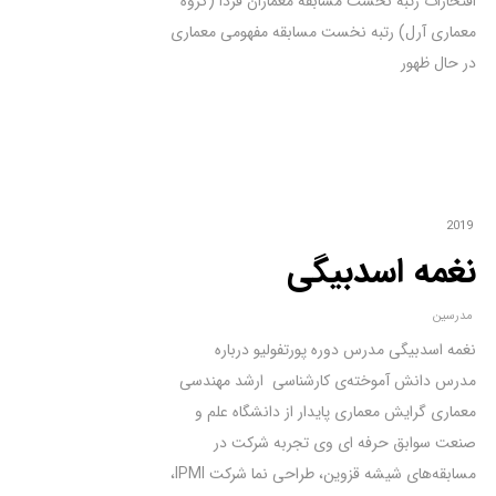
افتخارات رتبه نخست مسابقه معماران فردا (گروه
معماری آرل) رتبه نخست مسابقه مفهومی معماری
در حال ظهور
2019
نغمه اسدبیگی
مدرسین
نغمه اسدبیگی مدرس دوره پورتفولیو درباره
مدرس دانش آموخته‌ی کارشناسی ارشد مهندسی
معماری گرایش معماری پایدار از دانشگاه علم و
صنعت سوابق حرفه ای وی تجربه شرکت در
مسابقه‌های شیشه قزوین، طراحی نما شرکت IPMI،