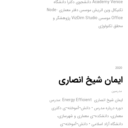
Academy Venice دانشجوی دکترا دانشگاه
تکنیکال وین اتریش موسس دفتر معماری Node-
Office موسس VizDim Studio پژوهشگر و
محقق تکنولوژی
2020
ایمان شیخ انصاری
مدرسین
ایمان شیخ انصاری Energy Efficient :مدرس
دوره درباره مدرس • دانش¬آموخته¬ی دکتری
معماری، دانشکده¬ی معماری و شهرسازی،
دانشگاه آزاد اسلامی • دانش¬آموخته¬ی