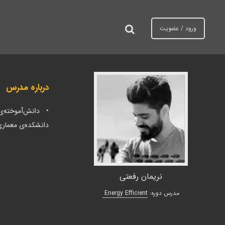
د
رش
ه
ورود / عضویت
ردن
حتوا
ینک
ا
درباره مدرس
• دانش‌آموخته‌ی
دانشکده‌ی معماری
نریمان رفعتی
:مدرس دوره
Energy Efficient