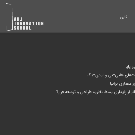
کارن
 پایا
ونه¬های هانی¬بی و لیدی¬باگ
معماری برانیا
ر از پایداری بسط نظریه طراحی و توسعه فرازا”