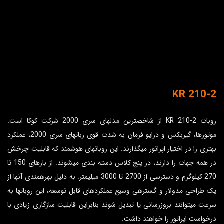
KR 210-2
روبات KR 210-2 از شاخص­ترین مدل­های سری 2000 شرکت کوکا است.
موتورها، گیربکس و درایو فرمان به شدت قوی ربات­های سری 2000، عملکرد
بهتری را در اختیار اپراتور می­گذارند. این روبات­های هوشمند که قابلیت چرخش
در همه جهات را دارند، در پنج کلاس دسته بندی می­شوند: از بارهای 150 تا
270 کیلوگرم و دسترسی از 2700 تا 3000 میلیمتر. به دلیل بهره­مندی آن­ها از
یک طراحی مدولار و گستره­ی وسیع عملکردهای قابل توسعه، این روبات­ها به
سرعت می­توانند بروزرسانی یا تبدیل شوند بنابراین قابلیت سازگاری زیادی با
درخواست اپراتور را خواهند داشت.