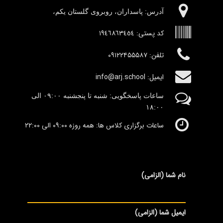
آدرس:‌ پاسداران، روبروی گلستان یکم،
کد پستی:
١٩٤٦٨٦٣٤٥٤
تلفن: ۰۹۱۲۲۴۵۵۵۸۷
ایمیل: info@arj.school
ساعات پاسخگویی: شنبه تا پنجشنبه
٠۹:۰۰
الی
١٨:٠٠
ساعات برگزاری کلاس ها: همه روزه ۰۹:۰۰ الی ۲۲:۰۰
نام شما (الزامی)
ایمیل شما (الزامی)