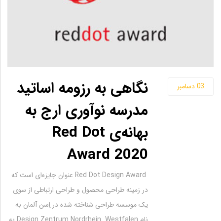
نگاهی به رزومه اساتید
03
دسامبر
مدرسه نوآوری ارج به
بهانه‌ی Red Dot
Award 2020
Red Dot Design Award عنوان جایزه‌ای است که
در زمینه طراحی محصول و طراحی ارتباطی از سوی
یک موسسه طراحی شناخته شده در اِسن آلمان به
نام Design Zentrum Nordrhein Westfalen به