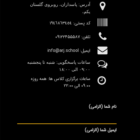
آدرس:‌ پاسداران، روبروی گلستان
یکم،
کد پستی:
١٩٤٦٨٦٣٤٥٤
تلفن: ۰۹۱۲۲۴۵۵۵۸۷
ایمیل: info@arj.school
ساعات پاسخگویی: شنبه تا پنجشنبه
٠۹:۰۰
الی ١٨:٠٠
ساعات برگزاری کلاس ها: همه روزه
۰۹:۰۰ الی ۲۲:۰۰
نام شما (الزامی)
ایمیل شما (الزامی)