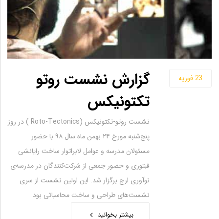
گزارش نشست روتو
23
فوریه
تکتونیکس
نشست روتو-تکتونیکس (Roto-Tectonics ) در روز
پنج‌شنبه مورخ ۲۴ بهمن‌ ماه سال ۹۸ با حضور
مسئولان مدرسه و عوامل لابراتوار ساخت رایانشی
فبتوری و حضور جمعی از شرکت‌کنندگان در مدرسه‌ی
نوآوری ارج برگزار شد. این اولین نشست از سری
نشست‌های طراحی و ساخت محاسباتی بود
بیشتر بخوانید