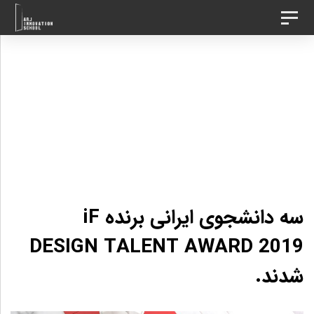
د
رش
تغییر
ه
وضعیت
ردن
ناوبری
حتوا
ینک
ا
سه دانشجوی ایرانی برنده ‎ iF
DESIGN TALENT AWARD 2019
شدند.