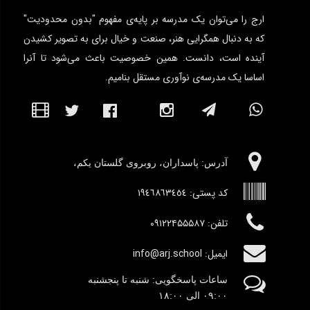
ارج را می‌توان یک مدرسه بر پایه‌ی مفهوم "بدون محدودیت"
که به دنبال همگرایی هنر، صنعت و خیال برای به تصویر کشیدن
آینده است، دانست. همین خصوصیت باعث می‌شود تا آنرا
اساسا یک مدرسه‌ی نوآوری مستقل بنامیم.
آدرس:‌ پاسداران، روبروی گلستان یکم،
کد پستی:
١٩٤٦٨٦٣٤٥٤
تلفن: ۰۹۱۲۲۴۵۵۵۸۷
ایمیل: info@arj.school
ساعات پاسخگویی: شنبه تا پنجشنبه
٠۹:۰۰
الی ١٨:٠٠