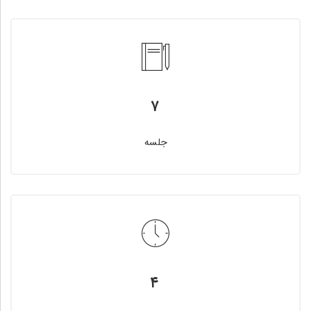
۷
جلسه
۴