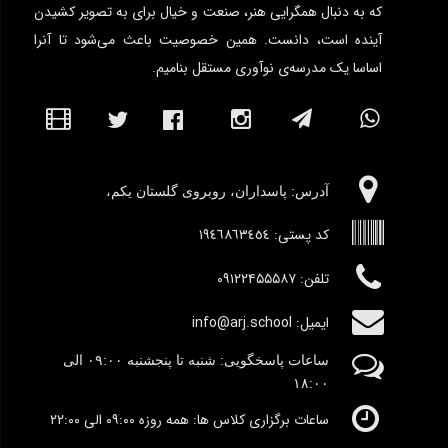
که به دنبال همگرایی هنر، صنعت و خیال برای به تصویر کشیدن
آینده است، دانست. همین خصوصیت باعث می‌شود تا آنرا
اساسا یک مدرسه‌ی نوآوری مستقل بنامیم.
آدرس:‌ پاسداران، روبروی گلستان یکم،
کد پستی:
١٩٤٦٨٦٣٤٥٤
تلفن: ۰۹۱۲۲۴۵۵۵۸۷
ایمیل: info@arj.school
ساعات پاسخگویی: شنبه تا پنجشنبه
٠۹:۰۰
الی
١٨:٠٠
ساعات برگزاری کلاس ها: همه روزه ۰۹:۰۰ الی ۲۲:۰۰