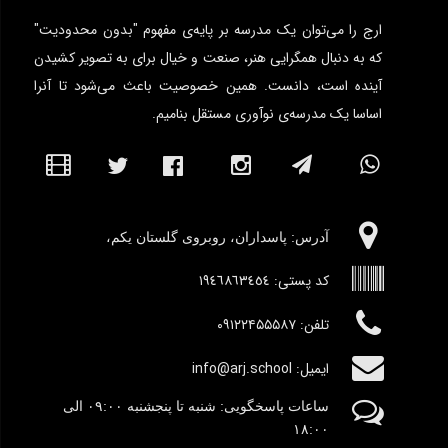
ارج را می‌توان یک مدرسه بر پایه‌ی مفهوم "بدون محدودیت"
که به دنبال همگرایی هنر، صنعت و خیال برای به تصویر کشیدن
آینده است، دانست. همین خصوصیت باعث می‌شود تا آنرا
اساسا یک مدرسه‌ی نوآوری مستقل بنامیم.
آدرس:‌ پاسداران، روبروی گلستان یکم،
کد پستی:
١٩٤٦٨٦٣٤٥٤
تلفن: ۰۹۱۲۲۴۵۵۵۸۷
ایمیل: info@arj.school
ساعات پاسخگویی: شنبه تا پنجشنبه
٠۹:۰۰
الی
١٨:٠٠