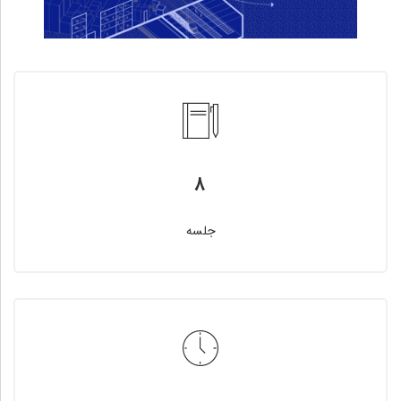
۸
جلسه