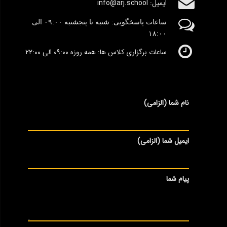
ایمیل: info@arj.school
ساعات پاسخگویی: شنبه تا پنجشنبه
٠۹:۰۰
الی
١٨:٠٠
ساعات برگزاری کلاس ها: همه روزه ۰۹:۰۰ الی ۲۲:۰۰
نام شما (الزامی)
ایمیل شما (الزامی)
پیام شما