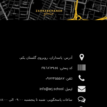
آدرس:‌ پاسداران، روبروی گلستان یکم،
کد پستی:
١٩٤٦٨٦٣٤٥٤
تلفن: ۰۹۱۲۲۴۵۵۵۸۷
ایمیل: info@arj.school
ساعات پاسخگویی: شنبه تا پنجشنبه
٠۹:۰۰
الی ١٨:٠٠