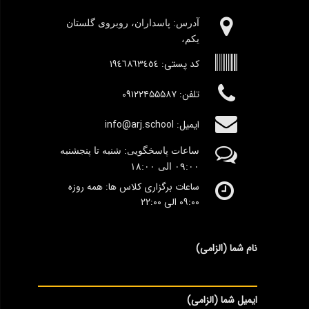
آدرس:‌ پاسداران، روبروی گلستان
یکم،
کد پستی:
١٩٤٦٨٦٣٤٥٤
تلفن: ۰۹۱۲۲۴۵۵۵۸۷
ایمیل: info@arj.school
ساعات پاسخگویی: شنبه تا پنجشنبه
٠۹:۰۰
الی ١٨:٠٠
ساعات برگزاری کلاس ها: همه روزه
۰۹:۰۰ الی ۲۲:۰۰
نام شما (الزامی)
ایمیل شما (الزامی)