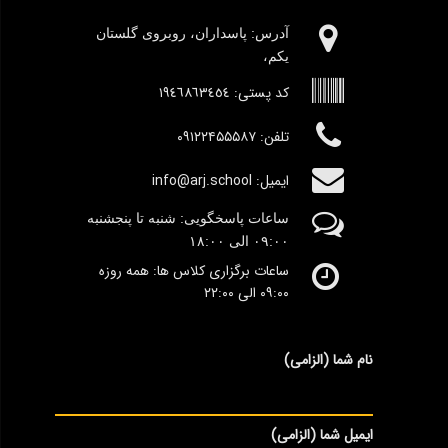
آدرس:‌ پاسداران، روبروی گلستان
یکم،
کد پستی:
١٩٤٦٨٦٣٤٥٤
تلفن: ۰۹۱۲۲۴۵۵۵۸۷
ایمیل: info@arj.school
ساعات پاسخگویی: شنبه تا پنجشنبه
٠۹:۰۰
الی ١٨:٠٠
ساعات برگزاری کلاس ها: همه روزه
۰۹:۰۰ الی ۲۲:۰۰
نام شما (الزامی)
ایمیل شما (الزامی)