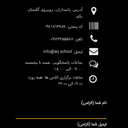
آدرس:‌ پاسداران، روبروی گلستان
یکم،
کد پستی:
١٩٤٦٨٦٣٤٥٤
تلفن: ۰۹۱۲۲۴۵۵۵۸۷
ایمیل: info@arj.school
ساعات پاسخگویی: شنبه تا پنجشنبه
٠۹:۰۰
الی ١٨:٠٠
ساعات برگزاری کلاس ها: همه روزه
۰۹:۰۰ الی ۲۲:۰۰
نام شما (الزامی)
ایمیل شما (الزامی)