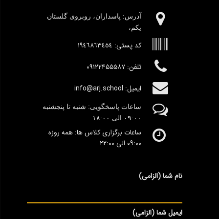
آدرس:‌ پاسداران، روبروی گلستان
یکم،
کد پستی:
١٩٤٦٨٦٣٤٥٤
تلفن: ۰۹۱۲۲۴۵۵۵۸۷
ایمیل: info@arj.school
ساعات پاسخگویی: شنبه تا پنجشنبه
٠۹:۰۰
الی ١٨:٠٠
ساعات برگزاری کلاس ها: همه روزه
۰۹:۰۰ الی ۲۲:۰۰
نام شما (الزامی)
ایمیل شما (الزامی)