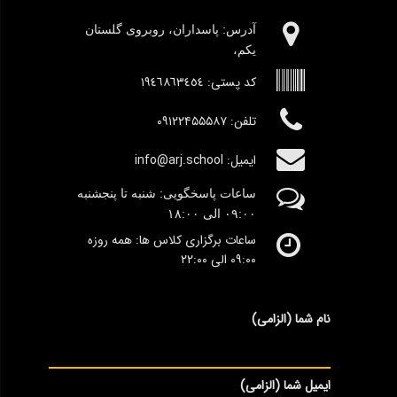
آدرس:‌ پاسداران، روبروی گلستان
یکم،
کد پستی:
١٩٤٦٨٦٣٤٥٤
تلفن: ۰۹۱۲۲۴۵۵۵۸۷
ایمیل: info@arj.school
ساعات پاسخگویی: شنبه تا پنجشنبه
٠۹:۰۰
الی ١٨:٠٠
ساعات برگزاری کلاس ها: همه روزه
۰۹:۰۰ الی ۲۲:۰۰
نام شما (الزامی)
ایمیل شما (الزامی)