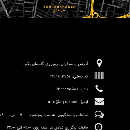
آدرس:‌ پاسداران، روبروی گلستان یکم،
کد پستی:
١٩٤٦٨٦٣٤٥٤
تلفن: ۰۹۱۲۲۴۵۵۵۸۷
ایمیل: info@arj.school
ساعات پاسخگویی: شنبه تا پنجشنبه
٠۹:۰۰
الی ١٨:٠٠
ساعات برگزاری کلاس ها: همه روزه ۰۹:۰۰ الی ۲۲:۰۰