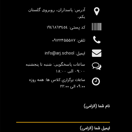
آدرس:‌ پاسداران، روبروی گلستان
یکم،
کد پستی:
١٩٤٦٨٦٣٤٥٤
تلفن: ۰۹۱۲۲۴۵۵۵۸۷
ایمیل: info@arj.school
ساعات پاسخگویی: شنبه تا پنجشنبه
٠۹:۰۰
الی ١٨:٠٠
ساعات برگزاری کلاس ها: همه روزه
۰۹:۰۰ الی ۲۲:۰۰
نام شما (الزامی)
ایمیل شما (الزامی)