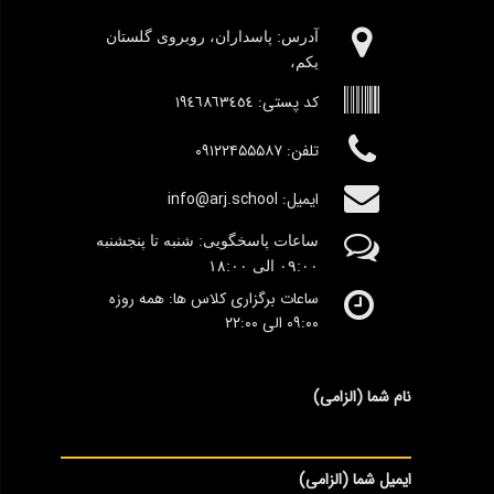
آدرس:‌ پاسداران، روبروی گلستان
یکم،
کد پستی:
١٩٤٦٨٦٣٤٥٤
تلفن: ۰۹۱۲۲۴۵۵۵۸۷
ایمیل: info@arj.school
ساعات پاسخگویی: شنبه تا پنجشنبه
٠۹:۰۰
الی ١٨:٠٠
ساعات برگزاری کلاس ها: همه روزه
۰۹:۰۰ الی ۲۲:۰۰
نام شما (الزامی)
ایمیل شما (الزامی)