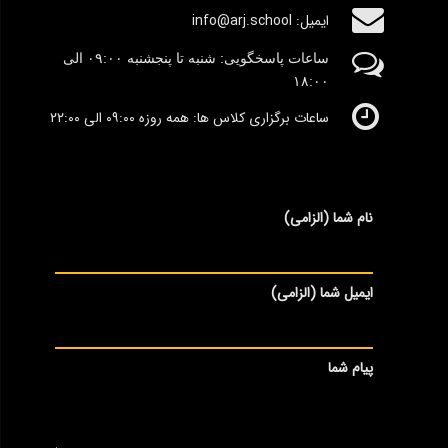
ایمیل: info@arj.school
ساعات پاسخگویی: شنبه تا پنجشنبه
٠۹:۰۰
الی
١٨:٠٠
ساعات برگزاری کلاس ها: همه روزه ۰۹:۰۰ الی ۲۲:۰۰
نام شما (الزامی)
ایمیل شما (الزامی)
پیام شما