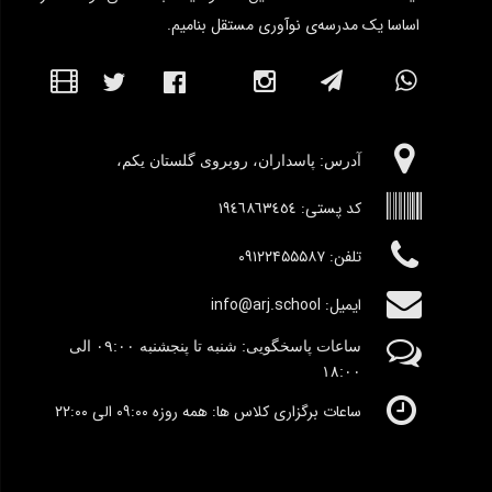
اساسا یک مدرسه‌ی نوآوری مستقل بنامیم.
آدرس:‌ پاسداران، روبروی گلستان یکم،
کد پستی:
١٩٤٦٨٦٣٤٥٤
تلفن: ۰۹۱۲۲۴۵۵۵۸۷
ایمیل: info@arj.school
ساعات پاسخگویی: شنبه تا پنجشنبه
٠۹:۰۰
الی
١٨:٠٠
ساعات برگزاری کلاس ها: همه روزه ۰۹:۰۰ الی ۲۲:۰۰