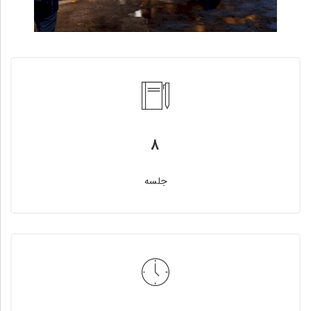
۸
جلسه