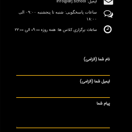
ایمیل: info@arj.school
ساعات پاسخگویی: شنبه تا پنجشنبه
٠۹:۰۰
الی
١٨:٠٠
ساعات برگزاری کلاس ها: همه روزه ۰۹:۰۰ الی ۲۲:۰۰
نام شما (الزامی)
ایمیل شما (الزامی)
پیام شما