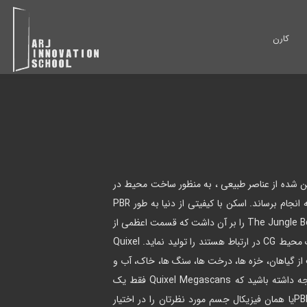
کارن
کن شده از عناصر طبیعی ، به منظور ساخت محیط در
پروژه ها، شرکت Quixel را بر آن داشت که تصمیم بگیرد کاری بسیار بزرگ را به انجام برساند. اسکن با کیفیتی از دنیا به طور PBR
کاری که تصور آن نیز سخت است. اما نتیجه چنان بارخوردی داشت که فیلم The Jungle Book را بر آن داشت که قسمت اعظمی از
محیطی را که تولید کردند و بسیاری از تماشاچیان اصلا متوجه نشدند که با یک محیط CG در ارتباط هستند را تولید نماید. Quixel
فیت از گیاهان، خزه ها، درخت ها، سنگ ها، خاک، آب و
… که میتوانید آنها را به منظور تلفیق و ترکیب در صحنه ها استفاده نمایید. توجه داشته باشید که Quixel Megascans فقط یک
تکسچر اسکن شده نیست. مگااسکن به شما این قابلیت را میدهد که متریال PBRیا همان فیزیکال جسم مورد نظرتان را در اختیار