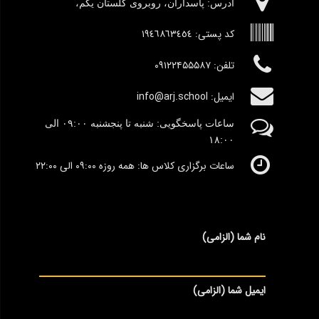
آدرس:‌ پاسداران، روبروی گلستان یکم،
کد پستی:
١٩٤٦٨٦٣٤٥٤
تلفن: ۰۹۱۲۲۴۵۵۵۸۷
ایمیل: info@arj.school
ساعات پاسخگویی: شنبه تا پنجشنبه
٠۹:۰۰
الی
١٨:٠٠
ساعات برگزاری کلاس ها: همه روزه ۰۹:۰۰ الی ۲۲:۰۰
نام شما (الزامی)
ایمیل شما (الزامی)