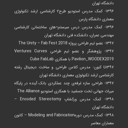
دانشگاه تهران
۱۳۹۶- کمک مدرس استودیو طرح۲ کارشناسی ارشد تکنولوژی
معماری دانشگاه پارس
۱۳۹۶- کمک مدرس درس سیستم¬های ساختمانی کارشناسی
مهندسی عمران، دانشکده فنی دانشگاه تهران
۱۳۹۷- عضو تیم طراحی پروژه The Unity – Fab Fest 2018
۱۳۹۷- پژوهشگر و عضو تیم طراحی Ventures Curves
Pavilion_WOODEX2019 با همکاری Cube FabLab
۱۳۹۷تا کنون- مدرس کلاس طراحی و ساخت دیجیتال رشته
کارشناسی ارشد تکنولوژی معماری دانشگاه تهران
۱۳۹۷- طراحی سازه غرفه‌ی چند عملکردی بانک آینده در پایگاه
میراث جهانی تخت جمشید با همکاری استودیو The Alliance
۱۳۹۸- کمک مدرس ورکشاپ Encoded Stereotomy –
دانشگاه تهران
۱۳۹۸- کمک مدرس دورهModeling and Fabrication – کانون
معماران معاصر