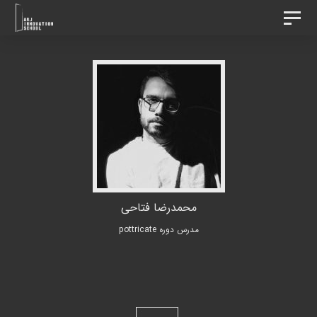
د
رش
تغییر
ه
وضعیت
ردن
ناوبری
حتوا
ینک
ا
محمدرضا فتاحی
مدرس دوره pottricate