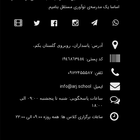
اساسا یک مدرسه‌ی نوآوری مستقل بنامیم.
آدرس:‌ پاسداران، روبروی گلستان یکم،
کد پستی:
١٩٤٦٨٦٣٤٥٤
تلفن: ۰۹۱۲۲۴۵۵۵۸۷
ایمیل: info@arj.school
ساعات پاسخگویی: شنبه تا پنجشنبه
٠۹:۰۰
الی
١٨:٠٠
ساعات برگزاری کلاس ها: همه روزه ۰۹:۰۰ الی ۲۲:۰۰