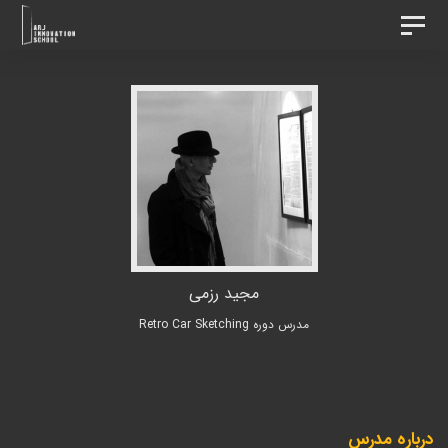
د
رش
تغییر
ه
وضعیت
ردن
ناوبری
حتوا
ینک
ا
مجید رزمی
مدرس دوره Retro Car Sketching
درباره مدرس