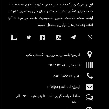
ارج را می‌توان یک مدرسه بر پایه‌ی مفهوم "بدون محدودیت"
که به دنبال همگرایی هنر، صنعت و خیال برای به تصویر کشیدن
آینده است، دانست. همین خصوصیت باعث می‌شود تا آنرا
اساسا یک مدرسه‌ی نوآوری مستقل بنامیم.
آدرس:‌ پاسداران، روبروی گلستان یکم،
کد پستی:
١٩٤٦٨٦٣٤٥٤
تلفن: ۰۹۱۲۲۴۵۵۵۸۷
ایمیل: info@arj.school
ساعات پاسخگویی: شنبه تا پنجشنبه
٠۹:۰۰
الی
١٨:٠٠