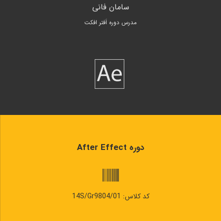
سامان فانی
مدرس دوره اَفتر افکت
دوره After Effect
کد کلاس: 14S/Gr9804/01