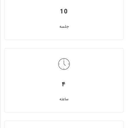
10
جلسه
۴
ساعته