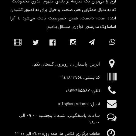
ارج را می‌توان یک مدرسه بر پایه‌ی مفهوم "بدون محدودیت"
که به دنبال همگرایی هنر، صنعت و خیال برای به تصویر کشیدن
آینده است، دانست. همین خصوصیت باعث می‌شود تا آنرا
اساسا یک مدرسه‌ی نوآوری مستقل بنامیم.
آدرس:‌ پاسداران، روبروی گلستان یکم،
کد پستی:
١٩٤٦٨٦٣٤٥٤
تلفن: ۰۹۱۲۲۴۵۵۵۸۷
ایمیل: info@arj.school
ساعات پاسخگویی: شنبه تا پنجشنبه
٠۹:۰۰
الی
١٨:٠٠
ساعات برگزاری کلاس ها: همه روزه ۰۹:۰۰ الی ۲۲:۰۰