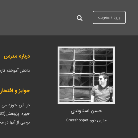
د
رش
ه
ورود / عضویت
ردن
حتوا
ینک
ا
درباره مدرس
دانش آموخته کارش
جوایز و افتخار
در این حوزه می 
حسن اسناوندی
حوزه پژوهش(تال
مدرس دوره Grasshopper
برخی از آنها در 