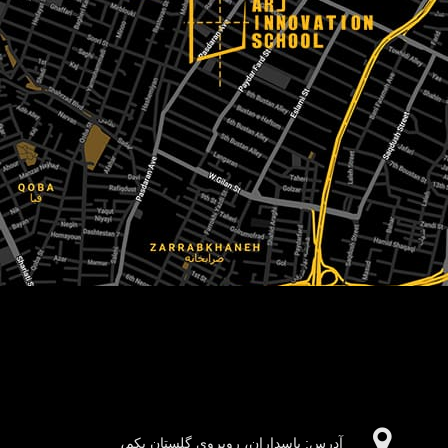
آدرس:‌ پاسداران، روبروی گلستان یکم،