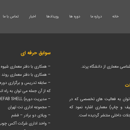
خانه
درباره ما
دوره ها
رویدادها
اخبار
تماس با ما
سوابق حرفه ای
ناسی معماری از دانشگاه پرند.
– همکاری با دفتر معماری شیو
– همکاری با دفتر معماری روند
– سابقه تدریس و برگزاری دوره
ات
که از آن جمله می توان به راه اندازی استودیو DEFAB در مرکز 
توان به فعالیت های تخصصی که در
– مدیریت دوره) DEFAB SHELL ساخت سرپناهی برای حیاط مرکز معماری ایران( در زمستان 1395
یف و چاپ) معماری اشاره نمود که
– مجموعه اداری نت تهران
مجلات داخلی منتشر گردیده است.
– ویلای دو برادر – فشم
– واحد اداری شرکت آکس چوب