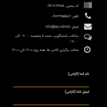
کد پستی:
١٩٤٦٨٦٣٤٥٤
تلفن: ۰۹۱۲۲۴۵۵۵۸۷
ایمیل: info@arj.school
ساعات پاسخگویی: شنبه تا پنجشنبه
٠۹:۰۰
الی
١٨:٠٠
ساعات برگزاری کلاس ها: همه روزه ۰۹:۰۰ الی ۲۲:۰۰
نام شما (الزامی)
ایمیل شما (الزامی)